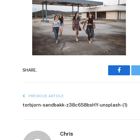
Faceboo
SHARE.
PREVIOUS ARTICLE
torbjorn-sandbakk-z38c658bsHY-unsplash-(1)
Chris