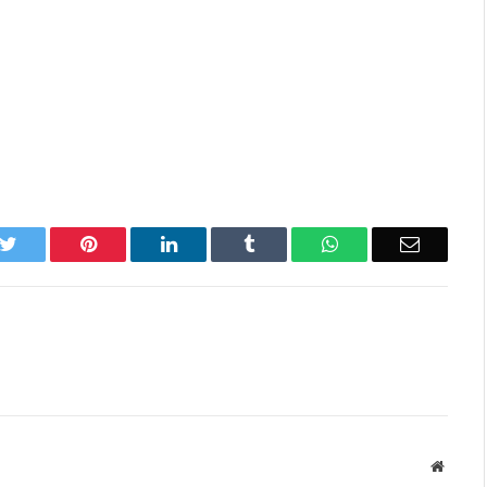
k
Twitter
Pinterest
LinkedIn
Tumblr
WhatsApp
Email
Websit