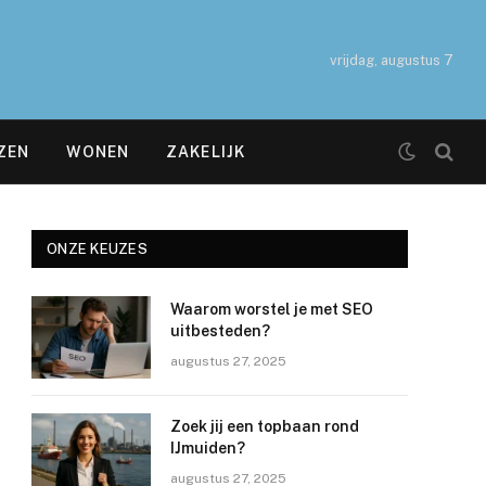
vrijdag, augustus 7
ZEN
WONEN
ZAKELIJK
ONZE KEUZES
Waarom worstel je met SEO
uitbesteden?
augustus 27, 2025
Zoek jij een topbaan rond
IJmuiden?
augustus 27, 2025