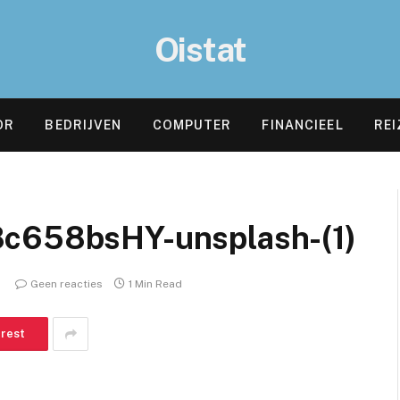
Oistat
OR
BEDRIJVEN
COMPUTER
FINANCIEEL
REI
8c658bsHY-unsplash-(1)
Geen reacties
1 Min Read
erest