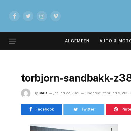
Facebook
Twitter
Instagram
Vimeo
ALGEMEEN
AUTO & MOT
torbjorn-sandbakk-z3
By
Chris
januari 22, 2021
Updated:
februari 5, 2023
Facebook
Twitter
Pint