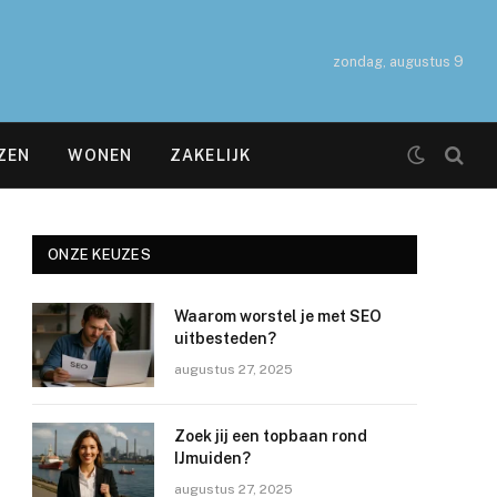
zondag, augustus 9
ZEN
WONEN
ZAKELIJK
ONZE KEUZES
Waarom worstel je met SEO
uitbesteden?
augustus 27, 2025
Zoek jij een topbaan rond
IJmuiden?
augustus 27, 2025