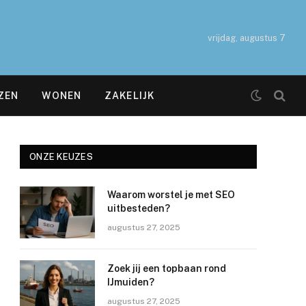
vrijdag, augustus 7
ZEN
WONEN
ZAKELIJK
ONZE KEUZES
Waarom worstel je met SEO
uitbesteden?
augustus 27, 2025
Zoek jij een topbaan rond
IJmuiden?
augustus 27, 2025