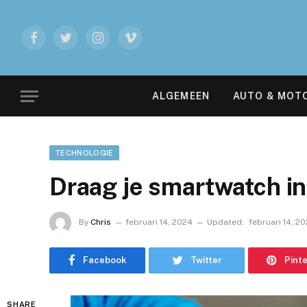
Facebook
Twitter
Instagram
Vimeo
ALGEMEEN
AUTO & MOT
TECHNOLOGIE
Draag je smartwatch in 
By
Chris
februari 14, 2024
Updated:
februari 14, 2
Facebook
Twitter
Pint
SHARE