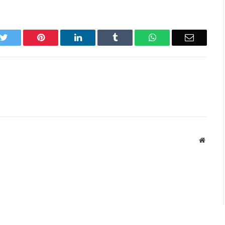
k
Twitter
Pinterest
LinkedIn
Tumblr
WhatsApp
Email
Websit