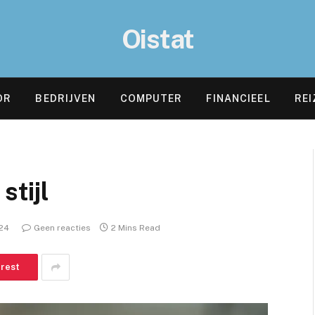
Oistat
OR
BEDRIJVEN
COMPUTER
FINANCIEEL
REI
stijl
024
Geen reacties
2 Mins Read
erest