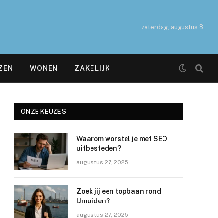
zaterdag, augustus 8
ZEN
WONEN
ZAKELIJK
ONZE KEUZES
Waarom worstel je met SEO
uitbesteden?
augustus 27, 2025
Zoek jij een topbaan rond
IJmuiden?
augustus 27, 2025