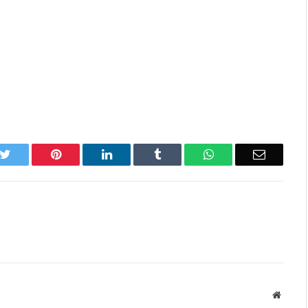
k
Twitter
Pinterest
LinkedIn
Tumblr
WhatsApp
Email
Websit