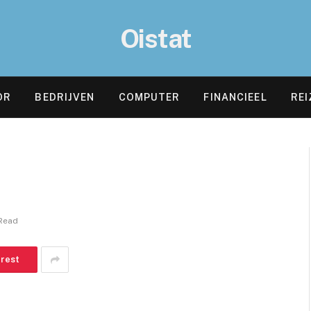
Oistat
OR
BEDRIJVEN
COMPUTER
FINANCIEEL
REI
 Read
erest