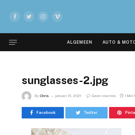
Facebook
Twitter
Instagram
Vimeo
ALGEMEEN
AUTO & MOT
sunglasses-2.jpg
By
Chris
januari 15, 2021
Geen reacties
1 Min
Facebook
Twitter
Pint