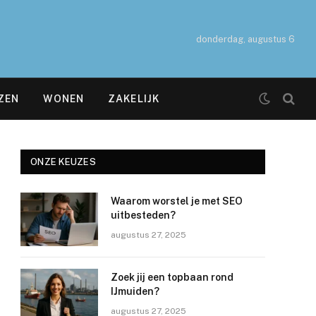
donderdag, augustus 6
ZEN
WONEN
ZAKELIJK
ONZE KEUZES
Waarom worstel je met SEO
uitbesteden?
augustus 27, 2025
Zoek jij een topbaan rond
IJmuiden?
augustus 27, 2025