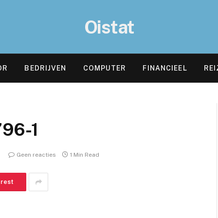
Oistat
OR
BEDRIJVEN
COMPUTER
FINANCIEEL
REI
796-1
Geen reacties
1 Min Read
erest