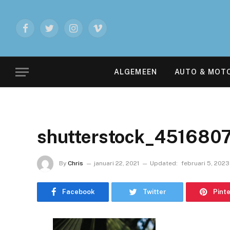
Facebook
Twitter
Instagram
Vimeo
ALGEMEEN
AUTO & MOT
shutterstock_451680
By
Chris
januari 22, 2021
Updated:
februari 5, 2023
Facebook
Twitter
Pint