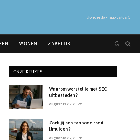
donderdag, augustus 6
ZEN
WONEN
ZAKELIJK
ONZE KEUZES
Waarom worstel je met SEO
uitbesteden?
augustus 27, 2025
Zoek jij een topbaan rond
IJmuiden?
augustus 27, 2025