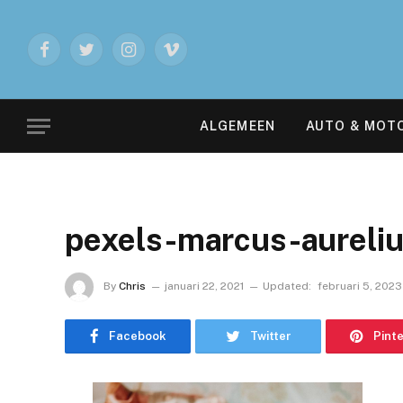
Facebook
Twitter
Instagram
Vimeo
ALGEMEEN
AUTO & MOT
pexels-marcus-aureli
By
Chris
januari 22, 2021
Updated:
februari 5, 2023
Facebook
Twitter
Pint