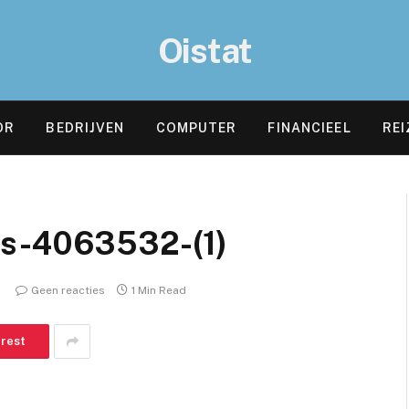
Oistat
OR
BEDRIJVEN
COMPUTER
FINANCIEEL
REI
us-4063532-(1)
Geen reacties
1 Min Read
erest