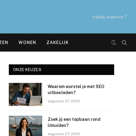
vrijdag, augustus 7
ZEN
WONEN
ZAKELIJK
ONZE KEUZES
Waarom worstel je met SEO
uitbesteden?
augustus 27, 2025
Zoek jij een topbaan rond
IJmuiden?
augustus 27, 2025