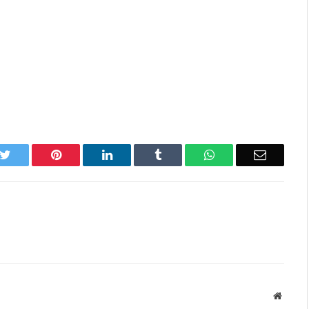
k
Twitter
Pinterest
LinkedIn
Tumblr
WhatsApp
Email
Websit