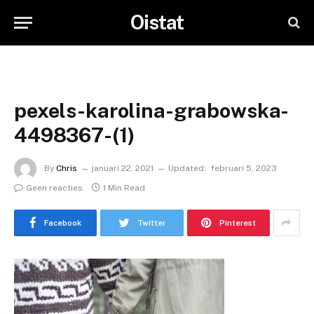
Oistat
pexels-karolina-grabowska-
4498367-(1)
By
Chris
januari 22, 2021
Updated:
februari 5, 2023
Geen reacties
1 Min Read
Facebook
Twitter
Pinterest