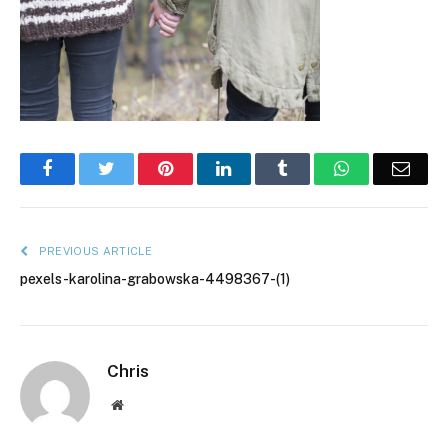
Facebook
Twitter
Pinterest
LinkedIn
Tumblr
WhatsApp
Emai
PREVIOUS ARTICLE
pexels-karolina-grabowska-4498367-(1)
Chris
Website