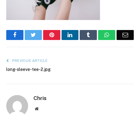
Facebook
Twitter
Pinterest
LinkedIn
Tumblr
WhatsApp
Emai
PREVIOUS ARTICLE
long-sleeve-tee-2.jpg
Chris
Website