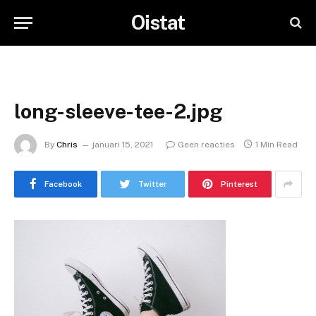
Oistat
long-sleeve-tee-2.jpg
By
Chris
januari 15, 2021
Geen reacties
1 Min Read
Facebook
Twitter
Pinterest