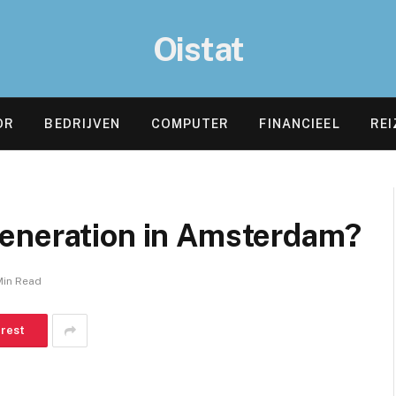
Oistat
OR
BEDRIJVEN
COMPUTER
FINANCIEEL
REI
eneration in Amsterdam?
Min Read
erest