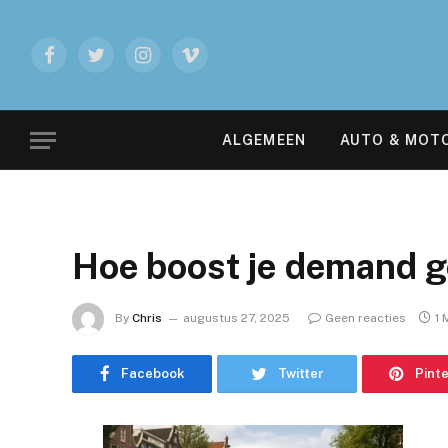
Facebook
Twitter
Instagram
Vimeo
ALGEMEEN
AUTO & MOT
Hoe boost je demand g
By
Chris
augustus 27, 2025
Geen reacties
1 
Facebook
Twitter
Pint