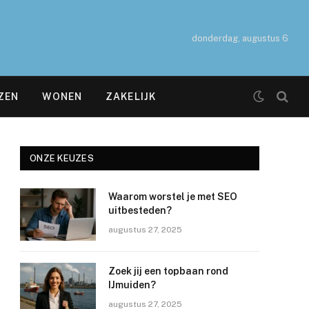
donderdag, augustus 6
ZEN
WONEN
ZAKELIJK
ONZE KEUZES
Waarom worstel je met SEO
uitbesteden?
augustus 27, 2025
Zoek jij een topbaan rond
IJmuiden?
augustus 27, 2025