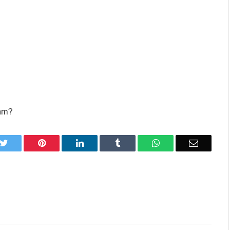
am?
k
Twitter
Pinterest
LinkedIn
Tumblr
WhatsApp
Email