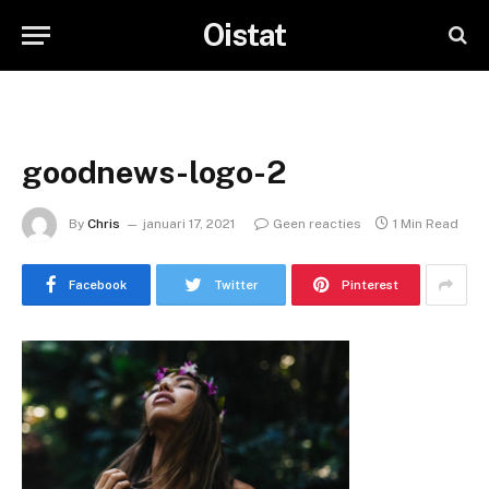
Oistat
goodnews-logo-2
By
Chris
januari 17, 2021
Geen reacties
1 Min Read
Facebook
Twitter
Pinterest