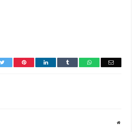
k
Twitter
Pinterest
LinkedIn
Tumblr
WhatsApp
Email
Websit