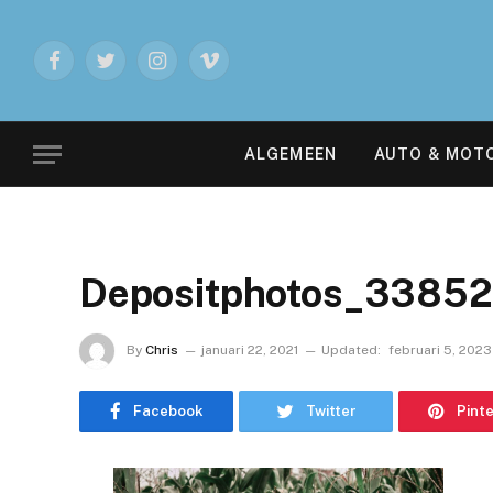
Facebook
Twitter
Instagram
Vimeo
ALGEMEEN
AUTO & MOT
Depositphotos_3385
By
Chris
januari 22, 2021
Updated:
februari 5, 2023
Facebook
Twitter
Pint