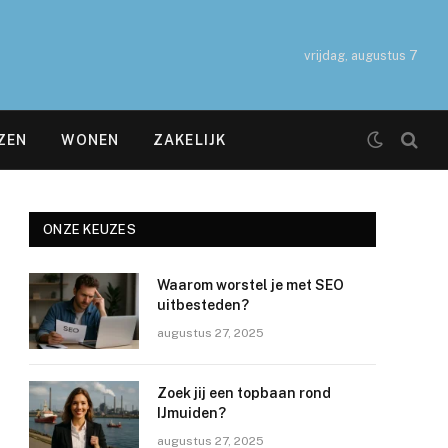
vrijdag, augustus 7
ZEN
WONEN
ZAKELIJK
ONZE KEUZES
Waarom worstel je met SEO
uitbesteden?
augustus 27, 2025
Zoek jij een topbaan rond
IJmuiden?
augustus 27, 2025