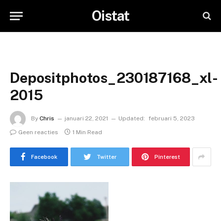
Oistat
Depositphotos_230187168_xl-
2015
By
Chris
januari 22, 2021
Updated:
februari 5, 2023
Geen reacties
1 Min Read
Facebook
Twitter
Pinterest