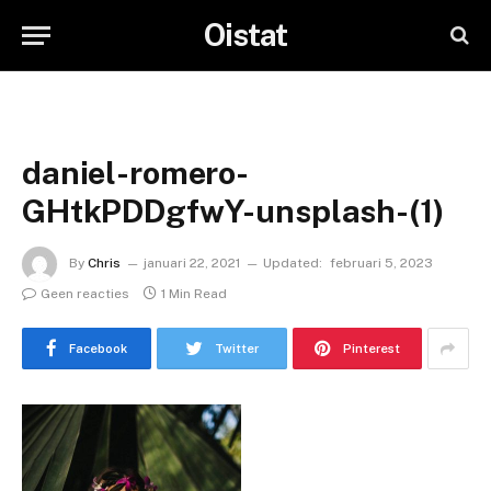
Oistat
daniel-romero-
GHtkPDDgfwY-unsplash-(1)
By
Chris
januari 22, 2021
Updated:
februari 5, 2023
Geen reacties
1 Min Read
Facebook
Twitter
Pinterest