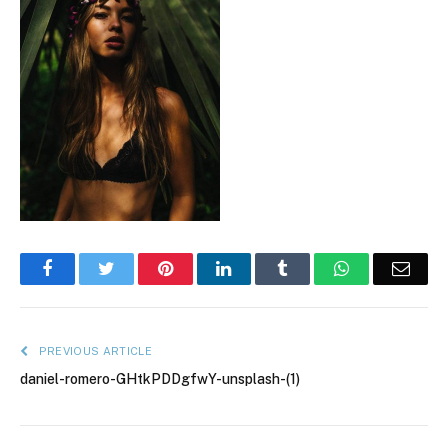
Facebook
Twitter
Pinterest
LinkedIn
Tumblr
WhatsApp
Emai
PREVIOUS ARTICLE
daniel-romero-GHtkPDDgfwY-unsplash-(1)